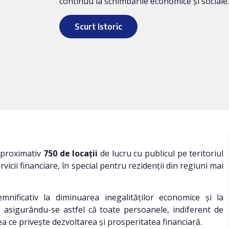
continuu la schimbările economice și sociale.
Scurt Istoric
 aproximativ
750 de locații
de lucru cu publicul pe teritoriul
ervicii financiare, în special pentru rezidenții din regiuni mai
mnificativ la diminuarea inegalităților economice și la
 asigurându-se astfel că toate persoanele, indiferent de
ea ce privește dezvoltarea și prosperitatea financiară.