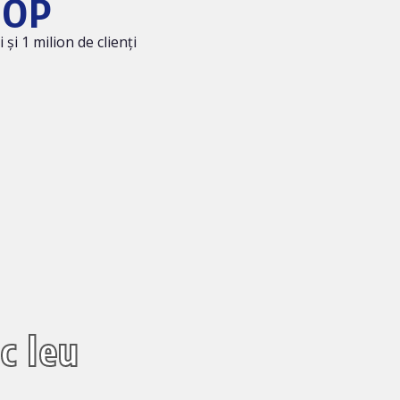
OOP
i 1 milion de clienți
c leu