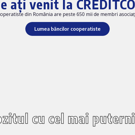
ne ați venit la CREDITC
peratiste din România are peste 650 mii de membri asociați ș
Lumea băncilor cooperatiste
zitul cu cel mai puterni