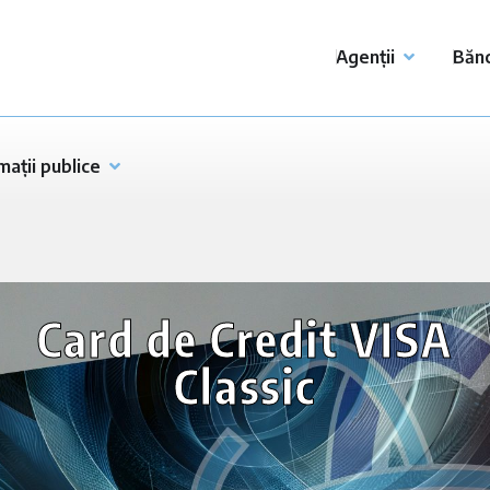
Agenții
Bănc
mații publice
Card de Credit VISA
Classic