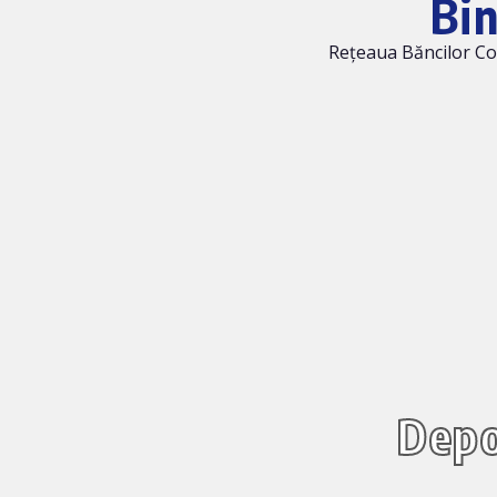
Bi
Rețeaua Băncilor Coo
Depo