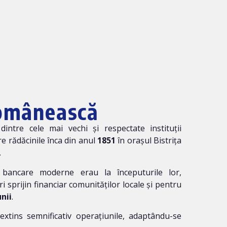
omânească
dintre cele mai vechi și respectate instituții
re rădăcinile înca din anul
1851
în orașul Bistrița
.
 bancare moderne erau la începuturile lor,
sprijin financiar comunităților locale și pentru
nii
.
 extins semnificativ operațiunile, adaptându-se