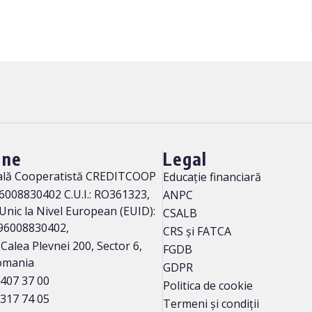
-ne
Legal
ală Cooperatistă CREDITCOOP
Educație financiară
96008830402 C.U.I.: RO361323,
ANPC
 Unic la Nivel European (EUID):
CSALB
96008830402,
CRS și FATCA
: Calea Plevnei 200, Sector 6,
FGDB
Romania
GDPR
 407 37 00
Politica de cookie
 317 74 05
Termeni și condiții