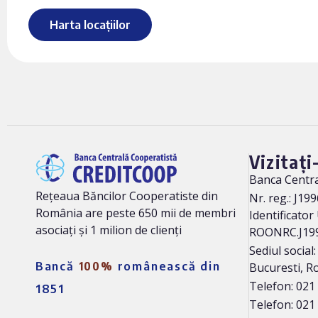
Harta locațiilor
Vizitați
Banca Centr
Rețeaua Băncilor Cooperatiste din
Nr. reg.: J19
România are peste 650 mii de membri
Identificator
asociați și 1 milion de clienți
ROONRC.J19
Sediul social
Bancă
100%
românească din
Bucuresti, 
Telefon: 021
1851
Telefon: 021