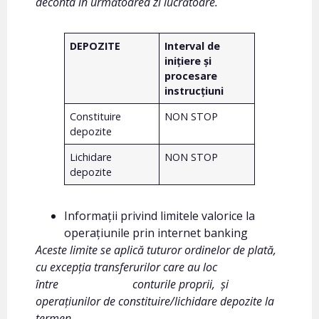
deconta în următoarea zi lucrătoare.
DEPOZITE
Interval de
inițiere și
procesare
instrucțiuni
Constituire
NON STOP
depozite
Lichidare
NON STOP
depozite
Informații privind limitele valorice la
operațiunile prin internet banking
Aceste limite se aplică tuturor ordinelor de plată,
cu excepția transferurilor care au loc
între conturile proprii, și
operațiunilor de constituire/lichidare depozite la
termen.