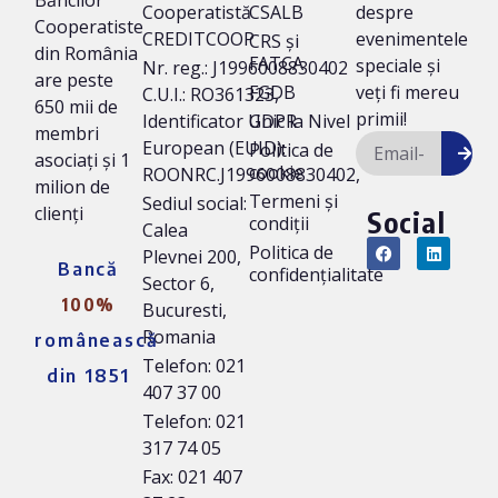
Cooperatistă
CSALB
despre
Cooperatiste
CREDITCOOP
evenimentele
CRS și
din România
FATCA
speciale și
Nr. reg.: J1996008830402
are peste
FGDB
veți fi mereu
C.U.I.: RO361323,
650 mii de
primii!
Identificator Unic la Nivel
GDPR
membri
European (EUID):
Politica de
asociați și 1
cookie
ROONRC.J1996008830402,
milion de
Termeni și
Sediul social:
clienți
Social
condiții
Calea
Politica de
Plevnei 200,
Bancă
confidențialitate
Sector 6,
100%
Bucuresti,
Romania
românească
Telefon: 021
din 1851
407 37 00
Telefon: 021
317 74 05
Fax: 021 407