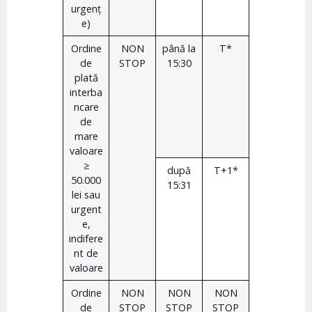
urgenţ
e)
Ordine
NON
până la
T*
de
STOP
15:30
plată
interba
ncare
de
mare
valoare
≥
după
T+1*
50.000
15:31
lei sau
urgent
e,
indifere
nt de
valoare
Ordine
NON
NON
NON
de
STOP
STOP
STOP