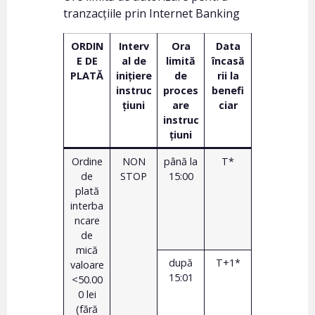
tranzacțiile prin Internet Banking
ORDIN
Interv
Ora
Data
E DE
al de
limită
încasă
PLATĂ
inițiere
de
rii la
instruc
proces
benefi
țiuni
are
ciar
instruc
țiuni
Ordine
NON
până la
T*
de
STOP
15:00
plată
interba
ncare
de
mică
după
T+1*
valoare
15:01
<50.00
0 lei
(fără