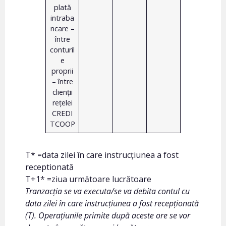
plată
intraba
ncare –
între
conturil
e
proprii
– între
clienții
rețelei
CREDI
TCOOP
T* =data zilei în care instrucțiunea a fost
receptionată
T+1* =ziua următoare lucrătoare
Tranzacția se va executa/se va debita contul cu
data zilei în care instrucțiunea a fost recepționată
(T). Operațiunile primite după aceste ore se vor