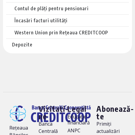
Contul de plăți pentru pensionari
Încasări facturi utilități
Western Union prin Rețeaua CREDITCOOP
Depozite
Vizitați-
Legal
Abonează-
ne
te
Educație
financiară
Banca
Primiți
Rețeaua
ANPC
Centrală
actualizări
Băncilor