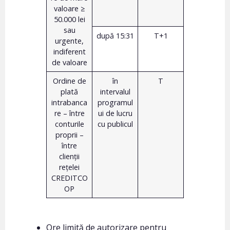
valoare ≥
50.000 lei
sau
după 15:31
T+1
urgente,
indiferent
de valoare
Ordine de
în
T
plată
intervalul
intrabanca
programul
re – între
ui de lucru
conturile
cu publicul
proprii –
între
clienții
rețelei
CREDITCO
OP
Ore limită de autorizare pentru