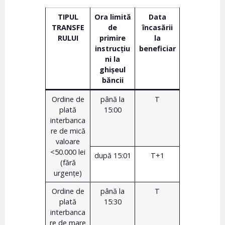
TIPUL
Ora limită
Data
TRANSFE
de
încasării
RULUI
primire
la
instrucțiu
beneficiar
ni la
ghișeul
băncii
Ordine de
până la
T
plată
15:00
interbanca
re de mică
valoare
<50.000 lei
după 15:01
T+1
(fără
urgenţe)
Ordine de
până la
T
plată
15:30
interbanca
re de mare