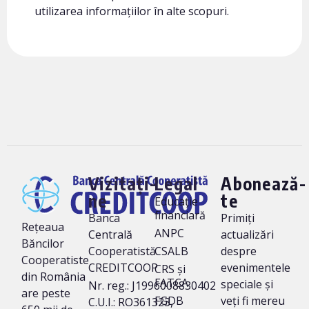
utilizarea informațiilor în alte scopuri.
Vizitați-
Legal
Abonează-
ne
te
Educație
financiară
Banca
Primiți
Rețeaua
ANPC
Centrală
actualizări
Băncilor
Cooperatistă
CSALB
despre
Cooperatiste
CREDITCOOP
evenimentele
CRS și
din România
FATCA
speciale și
Nr. reg.: J1996008830402
are peste
FGDB
veți fi mereu
C.U.I.: RO361323,