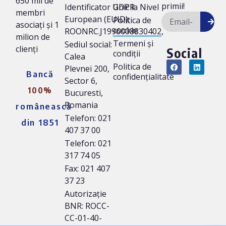
650 mii de
primii!
Identificator Unic la Nivel
GDPR
membri
European (EUID):
Politica de
asociați și 1
cookie
ROONRC.J1996008830402,
milion de
Termeni și
Sediul social:
clienți
Social
condiții
Calea
Politica de
Plevnei 200,
Bancă
confidențialitate
Sector 6,
100%
Bucuresti,
Romania
românească
Telefon: 021
din 1851
407 37 00
Telefon: 021
317 74 05
Fax: 021 407
37 23
Autorizație
BNR: ROCC-
CC-01-40-