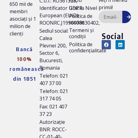
FGDB
veți fi mereu
C.U.I.: RO361323,
650 mii de
primii!
Identificator Unic la Nivel
GDPR
membri
European (EUID):
Politica de
asociați și 1
cookie
ROONRC.J1996008830402,
milion de
Termeni și
Sediul social:
clienți
Social
condiții
Calea
Politica de
Plevnei 200,
Bancă
confidențialitate
Sector 6,
100%
Bucuresti,
Romania
românească
Telefon: 021
din 1851
407 37 00
Telefon: 021
317 74 05
Fax: 021 407
37 23
Autorizație
BNR: ROCC-
CC-01-40-