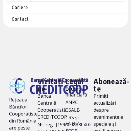
Cariere
Contact
Vizitați-
Legal
Abonează-
ne
te
Educație
financiară
Banca
Primiți
Rețeaua
ANPC
Centrală
actualizări
Băncilor
Cooperatistă
CSALB
despre
Cooperatiste
CREDITCOOP
evenimentele
CRS și
din România
FATCA
speciale și
Nr. reg.: J1996008830402
are peste